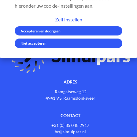
hieronder uw cookie-instellingen aan.
Zelf instellen
Accepteren en doorgaan
Niet accepteren
ADRES
Ramgatseweg 12
4941 VS, Raamsdonksveer
CONTACT
+31 (0) 85 048 2917
hr@simulpars.nl